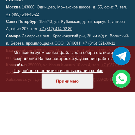
Москва
143000, Одинцово, Можайское шоссе, д. 55, офис 7, тел.
+7 (495) 544-45-22
Санкт-Петербург
196240, ул. Кубинская, д. 75, корпус 1, литера
А, офис 207, тел.
+7 (812) 414-92-80
Самара
Самарская обл., Красноярский р-н, 3й км а/д п. Волжский-
п. Береза, промплощадка ООО "ЭЛКОН"
+7 (846) 321-00-11
Екатеринбург
620075, ул. Малышева д.51 офис 11/01 (бизнес-
Мы используем cookie-файлы для сбора статистики,
центр «Высоцкий»), тел.
+7 (343) 378-41-18
сохранения Ваших настроек и улучшения работы
сайта.
Краснодар
350000, ул.Ивана Кияшко 10 оф 4, тел.
+7 (987) 950-
Подробнее о политике использования cookie
11-11
Хабаровск
ул. Дзержинского, д. 6, тел.
+7 (914) 339-20-10
Принимаю
КАЗАХСТАН
Астана
, переулок 156, д. 11, офис 210, тел/факс:
+7 (7172) 52-60-
47
ТУРЦИЯ