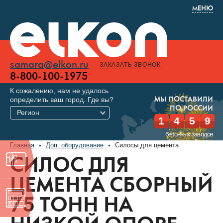
МЕНЮ
samara@elkon.ru
ЗАКАЗАТЬ ЗВОНОК
8-800-100-1975
К сожалению, нам не удалось
определить ваш город. Где вы?
МЫ ПОСТАВИЛИ
ПО РОССИИ
Регион
1
4
5
9
бетонных заводов
Главная
Доп. оборудование
Силосы для цемента
СИЛОС ДЛЯ
ЦЕМЕНТА СБОРНЫЙ
75 ТОНН НА