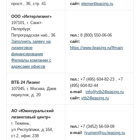
просп., 36, стр. 41
сайт:
elementleasing.ru
ООО «Интерлизинг
»
197101, г. Санкт-
Петербург,
Петроградская наб., 36
тел.:
8 (800) 550-06-06
Заполнить заявку на
сайт:
лизинговое
https://www.ileasing.ru/#main
финансирование
Филиалы компании с
адресами офисов
тел.:
+7 (495) 604-82-23 , +7
ВТБ 24 Лизинг
(495) 604-82-44
107045, г. Москва, Даев
e-
mail
:
info@vtb24leasing.ru
переулок, д. 20
сайт:
vtb24leasing.ru
АО «Южноуральский
лизинговый центр»
г. Тюмень,
тел.:
+7 (3452) 56-59-09
ул.Республики, д.164,
e-mail
:
tyumen@su-leasing.ru
ст.2, офис 238