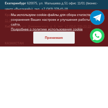
Екатеринбург
620075, ул. Малышева д.51 офис 11/01 (бизнес-
центр «Высоцкий»), тел.
+7 (343) 378-41-18
Мы используем cookie-файлы для сбора статистики,
Краснодар
350000, ул.Ивана Кияшко 10 оф 4, тел.
+7 (987) 950-
сохранения Ваших настроек и улучшения работы
11-11
сайта.
Хабаровск
ул. Дзержинского, д. 6, тел.
+7 (914) 339-20-10
Подробнее о политике использования cookie
Принимаю
КАЗАХСТАН
Астана
, переулок 156, д. 11, офис 210, тел/факс:
+7 (7172) 52-60-
47
ТУРЦИЯ
Стамбул
,
Фабрика ELKON A.S.
,
Фабрика ELKON
© 2003–2026 Элкон — мобильные бетонные заводы, БСУ, РБУ