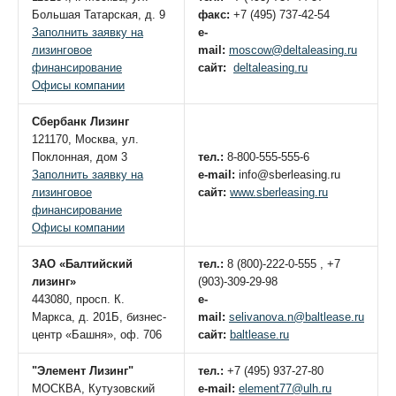
Большая Татарская, д. 9
факс:
+7 (495) 737-42-54
Заполнить заявку на
e-
лизинговое
mail:
moscow@deltaleasing.ru
финансирование
сайт:
deltaleasing.ru
Офисы компании
Сбербанк Лизинг
121170, Москва, ул.
Поклонная, дом 3
тел.:
8-800-555-555-6
Заполнить заявку на
e-mail:
info@sberleasing.ru
лизинговое
сайт:
www.sberleasing.ru
финансирование
Офисы компании
ЗАО «Балтийский
тел.:
8 (800)-222-0-555 , +7
лизинг»
(903)-309-29-98
443080, просп. К.
e-
Маркса, д. 201Б, бизнес-
mail:
selivanova.n@baltlease.ru
центр «Башня», оф. 706
сайт:
baltlease.ru
"Элемент Лизинг"
тел.:
+7 (495) 937-27-80
МОСКВА, Кутузовский
e-mail:
element77@ulh.ru