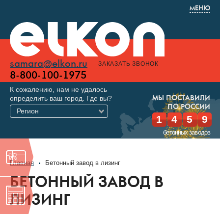
МЕНЮ
samara@elkon.ru
ЗАКАЗАТЬ ЗВОНОК
8-800-100-1975
К сожалению, нам не удалось
определить ваш город. Где вы?
МЫ ПОСТАВИЛИ
ПО РОССИИ
Регион
1
4
5
9
бетонных заводов
Главная
Бетонный завод в лизинг
БЕТОННЫЙ ЗАВОД В
ЛИЗИНГ